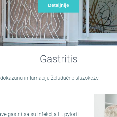
Detaljnije
Gastritis
ki dokazanu inflamaciju želudačne sluzokože.
 gastritisa su infekcija H. pylori i