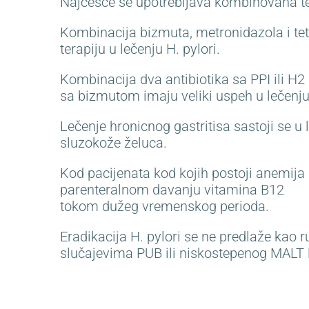
Najčešće se upotrebljava kombinovana te
Kombinacija bizmuta, metronidazola i tetr
terapiju u lečenju H. pylori.
Kombinacija dva antibiotika sa PPI ili H2
sa bizmutom imaju veliki uspeh u lečenju
Lečenje hronicnog gastritisa sastoji se u 
sluzokože želuca.
Kod pacijenata kod kojih postoji anemija 
parenteralnom davanju vitamina B12
tokom dužeg vremenskog perioda.
Eradikacija H. pylori se ne predlaže kao 
slučajevima PUB ili niskostepenog MALT