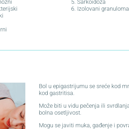
nozni
5. Sarkoidoza
terijski
6. Izolovani granulomat
ki
rni
Bol u epigastrijumu se sreće kod mn
kod gastritisa.
Može biti u vidu pečenja ili svrdlanj
bolna osetljivost.
Mogu se javiti muka, gađenje i povra