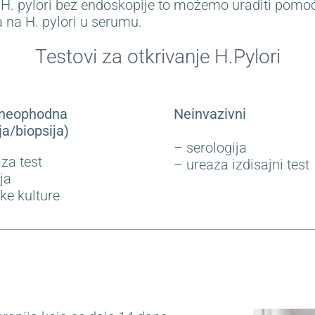
. pylori bez endoskopije to možemo uraditi pomoću 
la na H. pylori u serumu.
Testovi za otkrivanje H.Pylori
 (neophodna
Neinvazivni
a/biopsija)
– serologija
aza test
– ureaza izdisajni test
ja
ske kulture