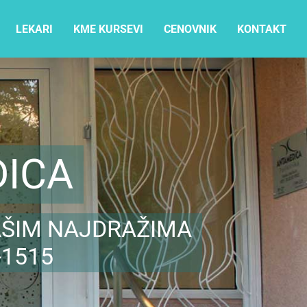
LEKARI
KME KURSEVI
CENOVNIK
KONTAKT
DICA
AŠIM NAJDRAŽIMA
-1515