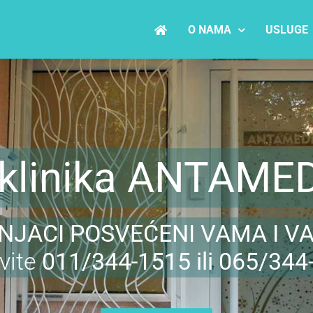
O NAMA
USLUGE
iklinika ANTAME
NJACI POSVEĆENI VAMA I V
vite
011/344-1515 ili 065/344