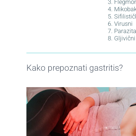
3. Flegmo
4. Mikobak
5. Sifilistič
6. Virusni
7. Parazita
8. Gljivični
Kako prepoznati gastritis?