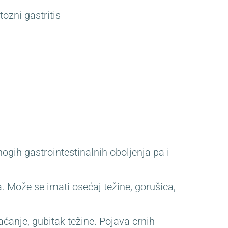
ozni gastritis
ogih gastrointestinalnih oboljenja pa i
a. Može se imati osećaj težine, gorušica,
ćanje, gubitak težine. Pojava crnih