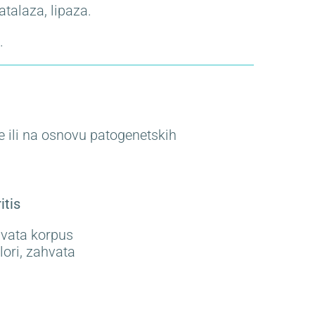
atalaza, lipaza.
.
e ili na osnovu patogenetskih
itis
hvata korpus
lori, zahvata