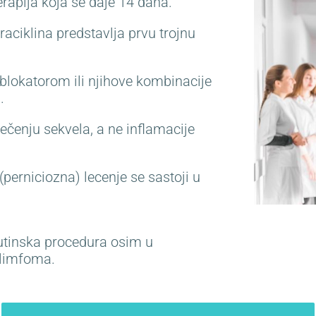
rapija koja se daje 14 dana.
aciklina predstavlja prvu trojnu
 blokatorom ili njihove kombinacije
.
lečenju sekvela, a ne inflamacije
(perniciozna) lecenje se sastoji u
rutinska procedura osim u
 limfoma.