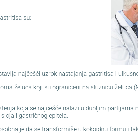
astritisa su:
tavlja najčešći uzrok nastajanja gastritisa i ulkusne
foma želuca koji su ograniceni na sluznicu želuca
terija koja se najcešće nalazi u dubljim partijama 
loja i gastričnog epitela.
posobna je da se transformiše u kokoidnu formu i ta