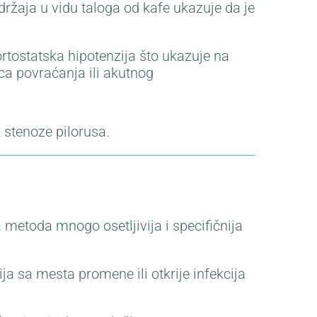
adržaja u vidu taloga od kafe ukazuje da je
ortostatska hipotenzija što ukazuje na
ca povraćanja ili akutnog
 stenoze pilorusa.
 metoda mnogo osetljivija i specifičnija
a sa mesta promene ili otkrije infekcija