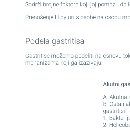
Sadrži brojne faktore koji joj pomažu da 
Prenošenje H.pylori s osobe na osobu mo
Podela gastritisa
Gastritise možemo podeliti na osnovu toka
mehanizama koji ga izazivaju.
Akutni gas
A. Akutna i
B. Ostali a
gastritisi
1. Bakterij
2. Helicob