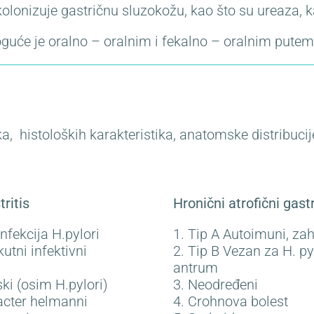
kolonizuje gastričnu sluzokožu, kao što su ureaza, k
guće je oralno – oralnim i fekalno – oralnim putem
, histoloških karakteristika, anatomske distribucij
tritis
Hronični atrofični gastr
nfekcija H.pylori
1. Tip A Autoimuni, za
kutni infektivni
2. Tip B Vezan za H. py
antrum
ski (osim H.pylori)
3. Neodređeni
acter helmanni
4. Crohnova bolest