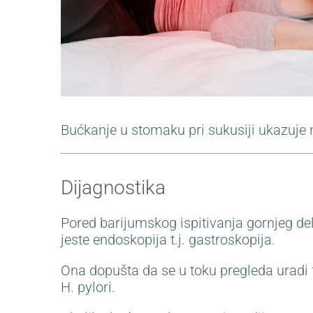
Bućkanje u stomaku pri sukusiji ukazuje 
Dijagnostika
Pored barijumskog ispitivanja gornjeg del
jeste endoskopija t.j. gastroskopija.
Ona dopušta da se u toku pregleda uradi 
H. pylori.