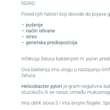
NSAID.
Pored njih faktori koji dovode do pojave g
– pušenje
– način ishrane
– stres
– genetska predispozicija
Infekcija želuca bakterijom H. pylori preds
Ova bakterija ima ulogu u nastajanju lim
želuca.
Helicobacter pylori
je gram-negativna bak
sluzokožu ili se nalazi između mukusnog s
Ima oblik slova S i ima brojne flagele. S