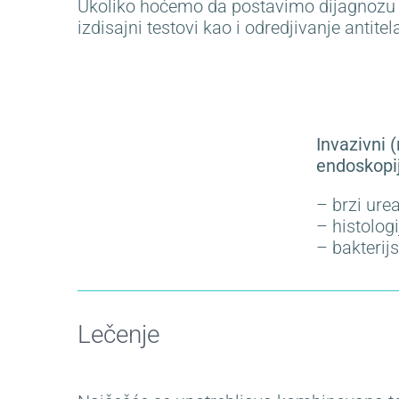
Ukoliko hoćemo da postavimo dijagnozu H
izdisajni testovi kao i odredjivanje antite
Invazivni
endoskopij
– brzi ure
– histologi
– bakterij
Lečenje