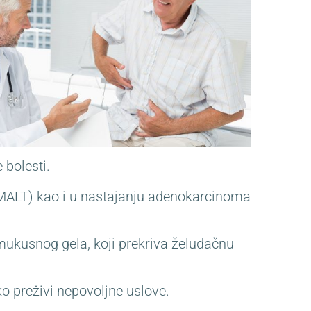
 bolesti.
 (MALT) kao i u nastajanju adenokarcinoma
mukusnog gela, koji prekriva želudačnu
ko preživi nepovoljne uslove.