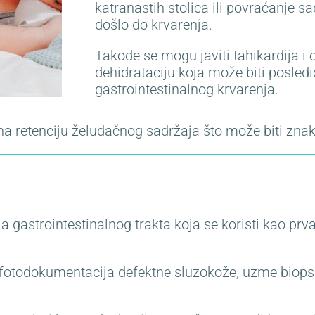
katranastih stolica ili povraćanje s
došlo do krvarenja.
Takođe se mogu javiti tahikardija i 
dehidrataciju koja može biti posledi
gastrointestinalnog krvarenja.
na retenciju želudačnog sadržaja što može biti znak
a gastrointestinalnog trakta koja se koristi kao prva
fotodokumentacija defektne sluzokože, uzme biopsij