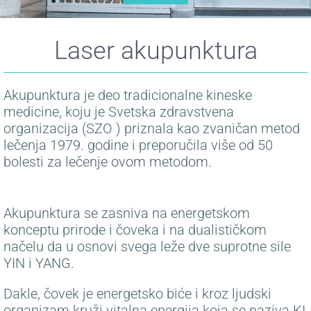
Laser akupunktura
Akupunktura je deo tradicionalne kineske
medicine, koju je Svetska zdravstvena
organizacija (SZO ) priznala kao zvaničan metod
lečenja 1979. godine i preporučila više od 50
bolesti za lečenje ovom metodom.
Akupunktura se zasniva na energetskom
konceptu prirode i čoveka i na dualističkom
načelu da u osnovi svega leže dve suprotne sile
YIN i YANG.
Dakle, čovek je energetsko biće i kroz ljudski
organizam kruži vitalna energija koja se naziva KI