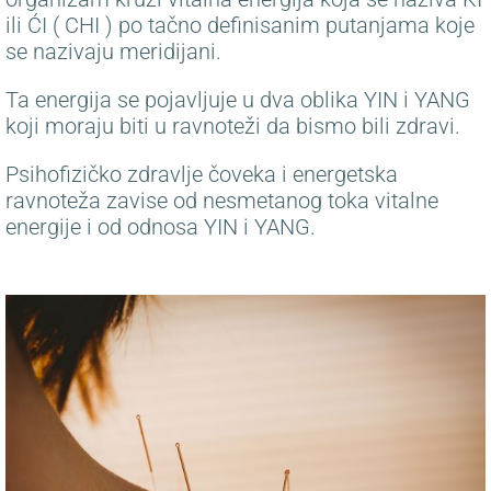
ili ĆI ( CHI ) po tačno definisanim putanjama koje
se nazivaju meridijani.
Ta energija se pojavljuje u dva oblika YIN i YANG
koji moraju biti u ravnoteži da bismo bili zdravi.
Psihofizičko zdravlje čoveka i energetska
ravnoteža zavise od nesmetanog toka vitalne
energije i od odnosa YIN i YANG.