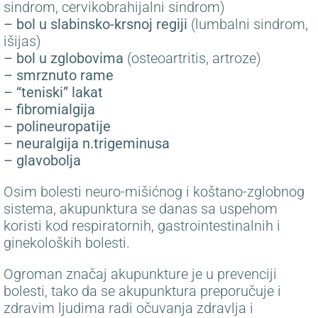
sindrom, cervikobrahijalni sindrom)
– bol u slabinsko-krsnoj regiji
(lumbalni sindrom,
išijas)
– bol u zglobovima
(osteoartritis, artroze)
– smrznuto rame
– “teniski” lakat
– fibromialgija
– polineuropatije
– neuralgija n.trigeminusa
– glavobolja
Osim bolesti neuro-mišićnog i koštano-zglobnog
sistema, akupunktura se danas sa uspehom
koristi kod respiratornih, gastrointestinalnih i
ginekoloških bolesti.
Ogroman značaj akupunkture je u prevenciji
bolesti, tako da se akupunktura preporučuje i
zdravim ljudima radi očuvanja zdravlja i