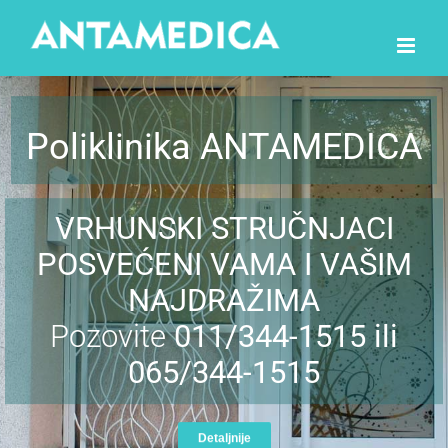
Skip
to
content
Poliklinika ANTAMEDICA
VRHUNSKI STRUČNJACI
POSVEĆENI VAMA I VAŠIM
NAJDRAŽIMA
Pozovite
011/344-1515 ili
065/344-1515
Detaljnije