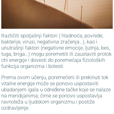
Različiti spoljašnji faktori ( hladnoća, povrede,
bakterije, virusi, negativna zračenja…), kao i
unutrašnji faktori (negativne emocije, ljutnja, bes,
tuga, briga…) mogu poremetiti ili zaustaviti protok
chi energije i dovesti do poremećaja fizioloških
funkcija organizma i bolesti.
Prema ovom učenju, poremećeni ili prekinuti tok
vitalne energije može se ponovo uspostaviti
ubadanjem igala u određene tačke koje se nalaze
na meridijanima, čime se ponovo uspostavlja
ravnoteža u ljudskom organizmu i postiže
ozdravljenje.