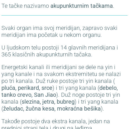
Te tačke nazivamo
akupunkturnim tačkama
.
Svaki organ ima svoj meridijan, zapravo svaki
meridijan ima početak u nekom organu.
U ljudskom telu postoji 14 glavnih meridijana i
365 klasičnih akupunkturnih tačaka.
Energetski kanali ili meridijani se dele na yin i
yang kanale i na svakom ekstremitetu se nalazi
po tri kanala. Duž ruke postoje tri yin kanala (
pluća, perikard, srce
) i tri yang kanala (
debelo,
tanko crevo, San Jiao
). Duž noge postoje tri yin
kanala (
slezina, jetra, bubreg
) i tri yang kanala
(
želudac, žučna kesa, mokraćna bešika
).
Takođe postoje dva ekstra kanala, jedan na
prednjoj strani tela i drugi na leđima.