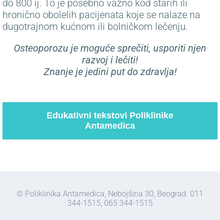
do 800 ij. To je posebno važno kod starih ili
hronično obolelih pacijenata koje se nalaze na
dugotrajnom kućnom ili bolničkom lečenju.
Osteoporozu je moguće sprečiti, usporiti njen
razvoj i lečiti!
Znanje je jedini put do zdravlja!
Edukativni tekstovi Poliklinike
Antamedica
© Poliklinika Antamedica, Nebojšina 30, Beograd. 011
344-1515, 065 344-1515