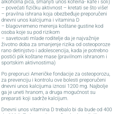
alkoholna pića, smanjiti unos kofeina- kafe i soli)
– povećati fizičku aktivnost – kretati se što više!
– pravilna ishrana koja obezbeđuje preporučeni
dnevni unos kalcijuma i vitamina D
– blagovremeno merenja koštane gustine kod
osoba koje su pod rizikom
– savetovati mlade roditelje da je najvažnije
životno doba za smanjenje rizika od osteoporoze
rano detinjstvo i adolescencija, kada je potrebno
postići pik koštane mase (pravilnom ishranom i
sportskim aktivnostima)
Po preporuci Američke fondacije za osteoporozu,
za prevenciju i kontrolu ove bolesti preporučeni
dnevni unos kalcijuma iznosi 1200 mg. Najbolje
ga je uneti hranom, a druga mogućnost su
preparati koji sadrže kalcijum.
Dnevni unos vitamina D trebalo bi da bude od 400