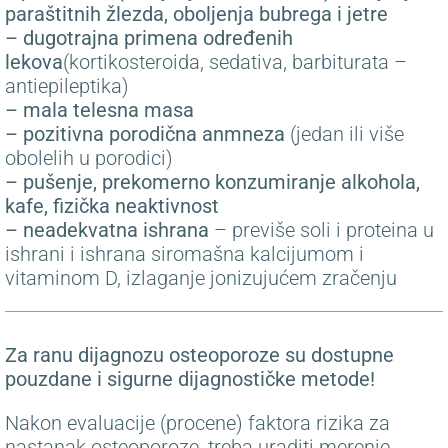
paraštitnih žlezda, oboljenja bubrega i jetre
– dugotrajna primena određenih
lekova
(kortikosteroida, sedativa, barbiturata –
antiepileptika)
– mala telesna masa
– pozitivna porodična anmneza
(jedan ili više
obolelih u porodici)
– pušenje, prekomerno konzumiranje alkohola,
kafe, fizička neaktivnost
– neadekvatna ishrana
– previše soli i proteina u
ishrani i ishrana siromašna kalcijumom i
vitaminom D, izlaganje jonizujućem zračenju
Za ranu dijagnozu osteoporoze su dostupne
pouzdane i sigurne dijagnostičke metode!
Nakon evaluacije (procene) faktora rizika za
nastanak osteoporoze, treba uraditi merenje