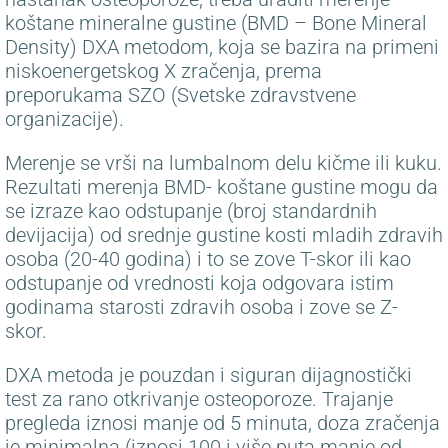
koštane mineralne gustine (BMD – Bone Mineral
Density) DXA metodom, koja se bazira na primeni
niskoenergetskog X zračenja, prema
preporukama SZO (Svetske zdravstvene
organizacije).
Merenje se vrši na lumbalnom delu kičme ili kuku.
Rezultati merenja BMD- koštane gustine mogu da
se izraze kao odstupanje (broj standardnih
devijacija) od srednje gustine kosti mladih zdravih
osoba (20-40 godina) i to se zove T-skor ili kao
odstupanje od vrednosti koja odgovara istim
godinama starosti zdravih osoba i zove se Z-
skor.
DXA metoda je pouzdan i siguran dijagnostički
test za rano otkrivanje osteoporoze. Trajanje
pregleda iznosi manje od 5 minuta, doza zračenja
je minimalna (iznosi 100 i više puta manje od