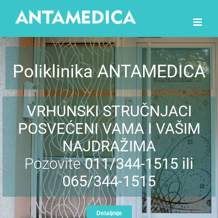
Skip
to
content
Poliklinika ANTAMEDICA
VRHUNSKI STRUČNJACI
POSVEĆENI VAMA I VAŠIM
NAJDRAŽIMA
Pozovite
011/344-1515 ili
065/344-1515
Detaljnije