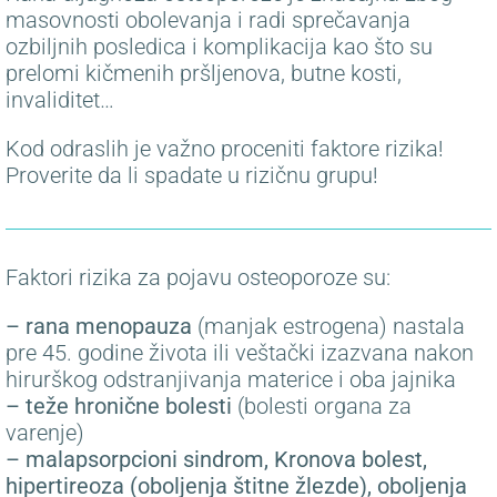
masovnosti obolevanja i radi sprečavanja
ozbiljnih posledica i komplikacija kao što su
prelomi kičmenih pršljenova, butne kosti,
invaliditet…
Kod odraslih je važno proceniti faktore rizika!
Proverite da li spadate u rizičnu grupu!
Faktori rizika za pojavu osteoporoze su:
– rana menopauza
(manjak estrogena) nastala
pre 45. godine života ili veštački izazvana nakon
hirurškog odstranjivanja materice i oba jajnika
– teže hronične bolesti
(bolesti organa za
varenje)
– malapsorpcioni sindrom, Kronova bolest,
hipertireoza (oboljenja štitne žlezde), oboljenja