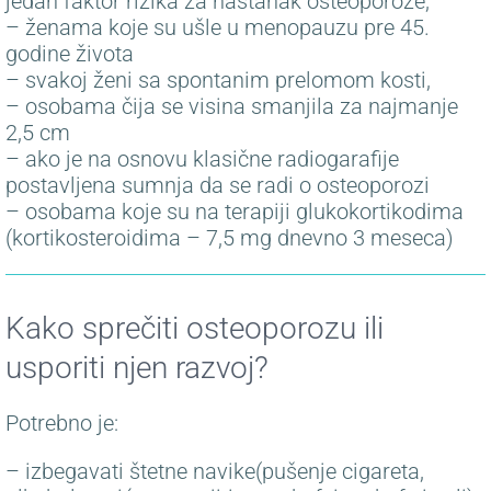
jedan faktor rizika za nastanak osteoporoze,
– ženama koje su ušle u menopauzu pre 45.
godine života
– svakoj ženi sa spontanim prelomom kosti,
– osobama čija se visina smanjila za najmanje
2,5 cm
– ako je na osnovu klasične radiogarafije
postavljena sumnja da se radi o osteoporozi
– osobama koje su na terapiji glukokortikodima
(kortikosteroidima – 7,5 mg dnevno 3 meseca)
Kako sprečiti osteoporozu ili
usporiti njen razvoj?
Potrebno je:
– izbegavati štetne navike(pušenje cigareta,