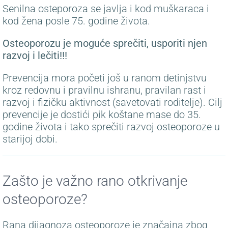
Senilna osteporoza se javlja i kod muškaraca i
kod žena posle 75. godine života.
Osteoporozu je moguće sprečiti, usporiti njen
razvoj i lečiti!!!
Prevencija mora početi još u ranom detinjstvu
kroz redovnu i pravilnu ishranu, pravilan rast i
razvoj i fizičku aktivnost (savetovati roditelje). Cilj
prevencije je dostići pik koštane mase do 35.
godine života i tako sprečiti razvoj osteoporoze u
starijoj dobi.
Zašto je važno rano otkrivanje
osteoporoze?
Rana dijagnoza osteoporoze je značajna zbog