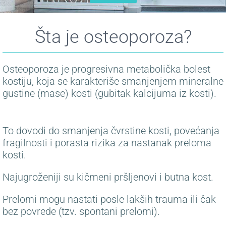
Šta je osteoporoza?
Osteoporoza je progresivna metabolička bolest
kostiju, koja se karakteriše smanjenjem mineralne
gustine (mase) kosti (gubitak kalcijuma iz kosti).
To dovodi do smanjenja čvrstine kosti, povećanja
fragilnosti i porasta rizika za nastanak preloma
kosti.
Najugroženiji su kičmeni pršljenovi i butna kost.
Prelomi mogu nastati posle lakših trauma ili čak
bez povrede (tzv. spontani prelomi).